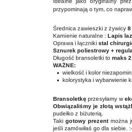
Idealne jako oryginalny pre
przypominają o tym, co napr
Średnica zawieszki z żywicy
8
Kamienie naturalne :
Lapis laz
Oprawa i łączniki
stal chirurg
Sznurek poliestrowy + regul
Długość bransoletki to
maks 2
WAŻNE:
wielkość i kolor niezapom
kolorystyka i wybarwienie 
Bransoletkę
przesyłamy w
ek
Obwiązaliśmy je złotą wstą
pudełko z biżuterią.
Taki
gotowy prezent
można ju
jeśli zamówiłaś go dla siebie. :-