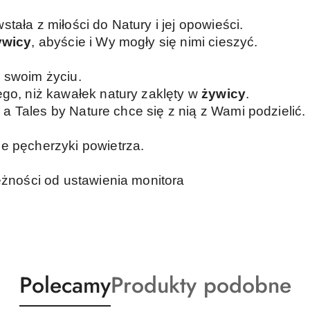
tała z miłości do Natury i jej opowieści.
ywicy
, abyście i Wy mogły się nimi cieszyć.
 swoim życiu.
ego, niż kawałek natury zaklęty w
żywicy
.
a, a Tales by Nature chce się z nią z Wami podzielić.
e pęcherzyki powietrza.
eżności od ustawienia monitora
Produkty
Produkty
Polecamy
Produkty podobne