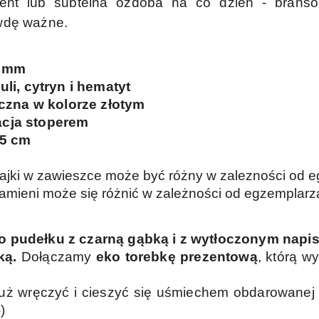
zent lub subtelna ozdoba na co dzień - bransol
awdę ważne.
 mm
uli, cytryn i hematyt
iczna w kolorze złotym
acja stoperem
5 cm
inajki w zawieszce może być różny w zalezności od 
kamieni może się różnić w zależności od egzemplarz
o
pudełku z czarną gąbką i z wytłoczonym napis
żką.
Dołączamy
eko torebkę prezentową
, którą w
ż wręczyć i cieszyć się uśmiechem obdarowanej o
)