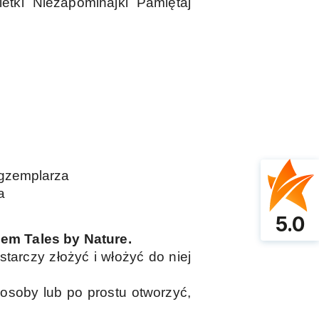
etki Niezapominajki Pamiętaj
egzemplarza
a
5.0
em Tales by Nature.
ystarczy złożyć i włożyć do niej
soby lub po prostu otworzyć,