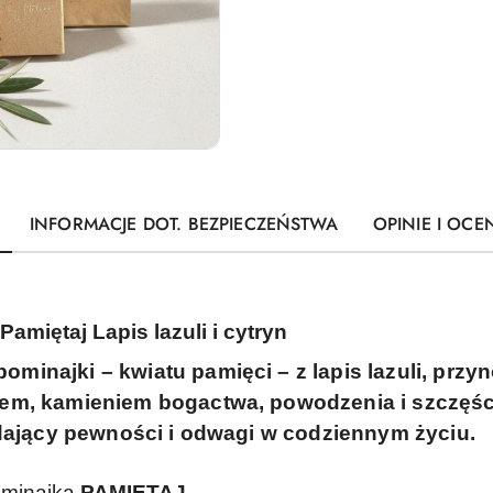
INFORMACJE DOT. BEZPIECZEŃSTWA
OPINIE I OCEN
amiętaj Lapis lazuli i cytryn
minajki – kwiatu pamięci – z lapis lazuli, przy
ynem, kamieniem bogactwa, powodzenia i szczęśc
nadający pewności i odwagi w codziennym życiu.
ominajką
PAMIĘTAJ