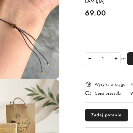
PAMIĘTAJ
cena:
69.00
Ilość
szt.
Dostępność
Wysyłka w ciągu:
4
i
Cena przesyłki:
dostawa
Zadaj pytanie