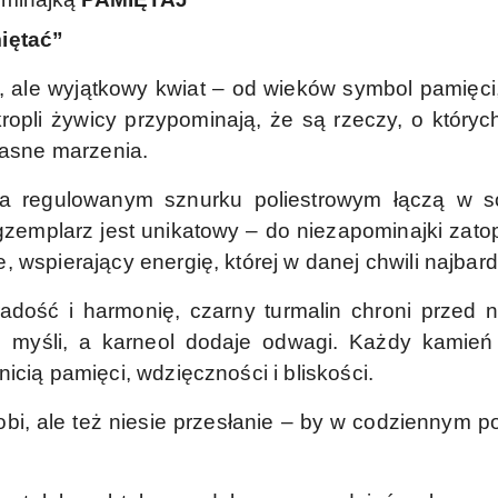
miętać”
 ale wyjątkowy kwiat – od wieków symbol pamięci, w
kropli żywicy przypominają, że są rzeczy, o któr
łasne marzenia.
 na regulowanym sznurku poliestrowym łączą w s
zemplarz jest unikatowy – do niezapominajki zato
 wspierający energię, której w danej chwili najbard
adość i harmonię, czarny turmalin chroni przed n
oi myśli, a karneol dodaje odwagi. Każdy kamień
icią pamięci, wdzięczności i bliskości.
zdobi, ale też niesie przesłanie – by w codziennym