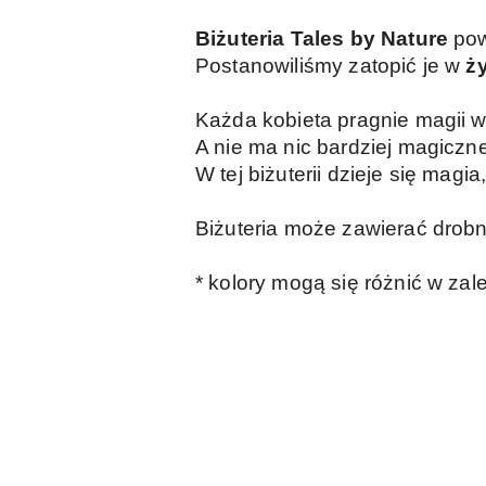
Biżuteria Tales by Nature
pows
Postanowiliśmy zatopić je w
ż
Każda kobieta pragnie magii w
A nie ma nic bardziej magiczn
W tej biżuterii dzieje się magi
Biżuteria może zawierać drobn
* kolory mogą się różnić w zal
Pomiń karuzelę produktów