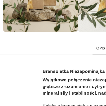
OPIS
Bransoletka Niezapominajka P
Wyjątkowe połączenie niezapo
głębsze zrozumienie i cytr
minerał siły i stabilności, 
Kolekcja bransoletek z niezap