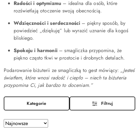
Radości i optymizmu
– idealna dla osób, które
rozświetlają otoczenie swoją obecnością.
Wdzięczności i serdeczności
– piękny sposób, by
powiedzieć „dziękuję” lub wyrazić uznanie dla kogoś
bliskiego.
Spokoju i harmonii
– smagliczka przypomina, że
piękno często tkwi w prostocie i drobnych detalach.
Podarowanie biżuterii ze smagliczką to gest mówiący:
„Jesteś
światłem, które wnosi radość i ciepło – niech ta biżuteria
przypomina Ci, jak bardzo to doceniam.”
Kategorie
Filtruj
Zastosowano
Sortuj
według
sortowanie:
Najnowsze.