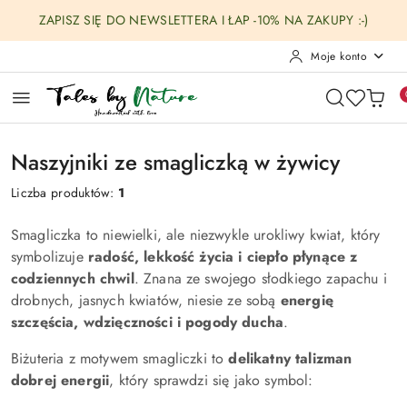
Przejdź do treści głównej
Przejdź do wyszukiwarki
Przejdź do moje konto
Przejdź do menu głównego
Przejdź do stopki
ZAPISZ SIĘ DO NEWSLETTERA I ŁAP -10% NA ZAKUPY :-)
Moje konto
Naszyjniki ze smagliczką w żywicy
Liczba produktów:
1
Smagliczka to niewielki, ale niezwykle urokliwy kwiat, który
symbolizuje
radość, lekkość życia i ciepło płynące z
codziennych chwil
. Znana ze swojego słodkiego zapachu i
drobnych, jasnych kwiatów, niesie ze sobą
energię
szczęścia, wdzięczności i pogody ducha
.
Biżuteria z motywem smagliczki to
delikatny talizman
dobrej energii
, który sprawdzi się jako symbol: