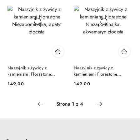
Naszyjnik z żywicy z
Naszyjnik z żywicy z
kamieniami Florastone
kamieniami Florastone
Niezapominajka, apatyt
Niezapominajka, akwamaryn
149.00
149.00
Cena:
Cena:
złocista
złocista