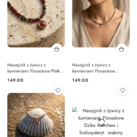
Naszyjnik z żywicy z
Naszyjnik z żywicy z
kamieniami Florastone Płatki
kamieniami Florastone
róży, granat i jaspis
Złocisty kwiat dzikiej marchwi
149.00
149.00
Cena:
Cena:
dalmatyński
jaspis dalmatyński i turmalin