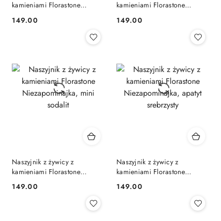
kamieniami Florastone
kamieniami Florastone
Paproć, jaspis dalmatyński i
Złocisty kwiat dzikiej marchwi
149.00
149.00
Cena:
Cena:
malachit
i mokait
Naszyjnik z żywicy z
Naszyjnik z żywicy z
kamieniami Florastone
kamieniami Florastone
Niezapominajka, mini sodalit
Niezapominajka, apatyt
149.00
149.00
Cena:
Cena:
srebrzysty