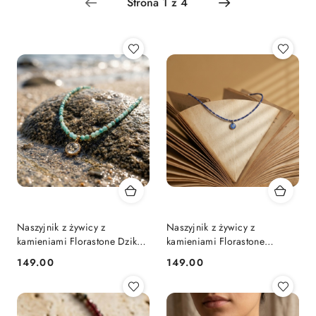
.
Naszyjnik z żywicy z
Naszyjnik z żywicy z
kamieniami Florastone Dzika
kamieniami Florastone
marchew i amazonit
Niezapominajka, mini sodalit
149.00
149.00
Cena:
Cena:
peruwiański
- srebrny