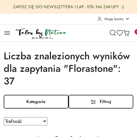
Przejdź do treści głównej
Przejdź do wyszukiwarki
Przejdź do moje konto
Przejdź do menu głównego
Przejdź do stopki
ZAPISZ SIĘ DO NEWSLETTERA I ŁAP -10% NA ZAKUPY :-)
Moje konto
Liczba znalezionych wyników
dla zapytania "Florastone":
37
Kategorie
Filtruj
Zastosowano
Sortuj
według
sortowanie:
Trafność