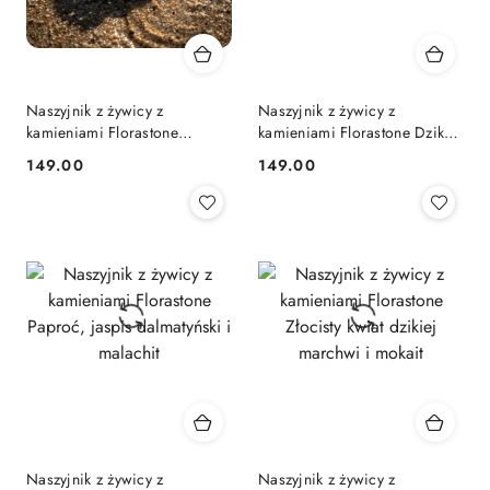
Naszyjnik z żywicy z
Naszyjnik z żywicy z
kamieniami Florastone
kamieniami Florastone Dzika
Smagliczka i fosfosyderyt
marchew i fosfosyderyt -
149.00
149.00
Cena:
Cena:
srebrny
Naszyjnik z żywicy z
Naszyjnik z żywicy z