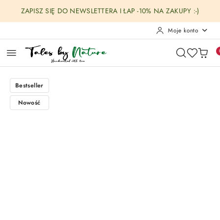
Przejdź do treści głównej
Przejdź do wyszukiwarki
Przejdź do moje konto
Przejdź do menu głównego
Przejdź do opisu produktu
Przejdź do stopki
ZAPISZ SIĘ DO NEWSLETTERA I ŁAP -10% NA ZAKUPY :-)
Moje konto
Bestseller
Nowość