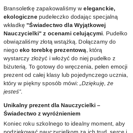
Bransoletkę zapakowaliśmy w
eleganckie,
ekologiczne
pudełeczko dodając specjalną
wkładkę
"Świadectwo dla Wyjątkowej
Nauczycielki" z ocenami celującymi
. Pudełko
obwiązaliśmy złotą wstążką.
Dołączamy do
niego
eko torebkę prezentową
, którą
wystarczy złożyć i włożyć do niej pudełko z
biżuterią.
To gotowy do wręczenia, pełen emocji
prezent od całej klasy lub pojedynczego ucznia,
który w piękny sposób mówi:
„Dziękuję, że
jesteś”
.
Unikalny prezent dla Nauczycielki –
Świadectwo z wyróżnieniem
Koniec roku szkolnego to idealny moment, aby
podziękować nauczycielkom za ich trud, serce i