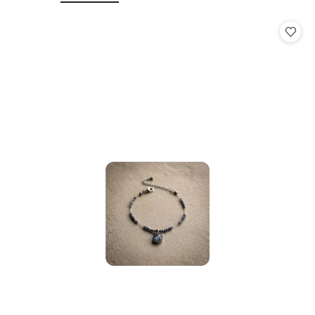
o
o
statusie:
statusie: