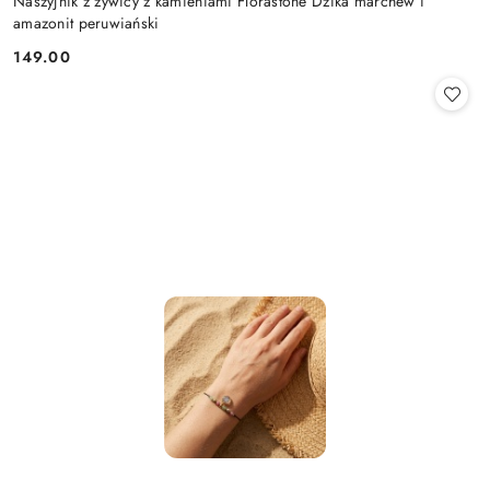
Naszyjnik z żywicy z kamieniami Florastone Dzika marchew i
amazonit peruwiański
149.00
Cena: