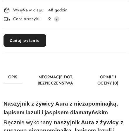
Dostępność
Wysyłka w ciągu:
48 godzin
i
Cena przesyłki:
9
dostawa
Zadaj pytanie
OPIS
INFORMACJE DOT.
OPINIE I
BEZPIECZEŃSTWA
OCENY (0)
Naszyjnik z żywicy Aura z niezapominajką,
lapisem lazuli i jaspisem dlamatyńskim
Ręcznie wykonany
naszyjnik Aura z żywicy z
suszoną niezapominajką, lapisem lazuli i