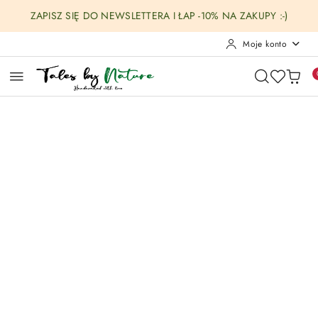
Przejdź do treści głównej
Przejdź do wyszukiwarki
Przejdź do moje konto
Przejdź do menu głównego
Przejdź do opisu produktu
Przejdź do stopki
ZAPISZ SIĘ DO NEWSLETTERA I ŁAP -10% NA ZAKUPY :-)
Moje konto