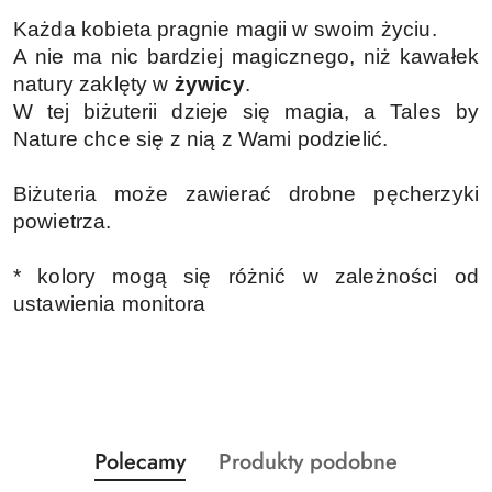
Każda kobieta pragnie magii w swoim życiu.
A nie ma nic bardziej magicznego, niż kawałek
natury zaklęty w
żywicy
.
W tej biżuterii dzieje się magia, a Tales by
Nature chce się z nią z Wami podzielić.
Biżuteria może zawierać drobne pęcherzyki
powietrza.
* kolory mogą się różnić w zależności od
ustawienia monitora
Produkty
Produkty
Polecamy
Produkty podobne
Pomiń karuzelę produktów
o
o