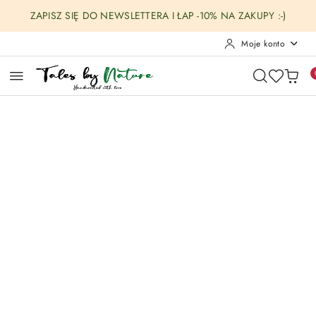
Przejdź do treści głównej
Przejdź do wyszukiwarki
Przejdź do moje konto
Przejdź do menu głównego
Przejdź do opisu produktu
Przejdź do stopki
ZAPISZ SIĘ DO NEWSLETTERA I ŁAP -10% NA ZAKUPY :-)
Moje konto