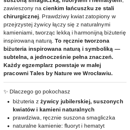
suszoną smagliczką, fluorytem i hematytem
,
zawieszony na
cienkim łańcuszku ze stali
chirurgicznej
. Prawdziwy kwiat zatopiony w
przejrzystej żywicy łączy się z naturalnymi
kamieniami, tworząc lekką i harmonijną biżuterię
inspirowaną naturą.
To ręcznie tworzona
biżuteria inspirowana naturą i symboliką —
subtelna, a jednocześnie pełna znaczeń.
Każdy egzemplarz powstaje w małej
pracowni Tales by Nature we Wrocławiu.
✨ Dlaczego go pokochasz
biżuteria z
żywicy jubilerskiej, suszonych
kwiatów i kamieni naturalnych
prawdziwa, ręcznie suszona smagliczka
naturalne kamienie: fluoryt i hematyt