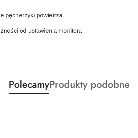
e pęcherzyki powietrza.
eżności od ustawienia monitora
Produkty
Produkty
Polecamy
Produkty podobne
o
o
statusie:
statusie: