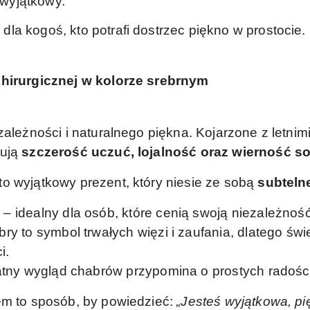
t wyjątkowy.
la kogoś, kto potrafi dostrzec piękno w prostocie.
chirurgicznej w kolorze srebrnym
zależności i naturalnego piękna. Kojarzone z letnimi
zują
szczerość uczuć, lojalność oraz wierność s
o wyjątkowy prezent, który niesie ze sobą
subtelne
ć
– idealny dla osób, które cenią swoją niezależność
ry to symbol trwałych więzi i zaufania, dlatego świ
i.
atny wygląd chabrów przypomina o prostych radościa
em to sposób, by powiedzieć:
„Jesteś wyjątkowa, pi