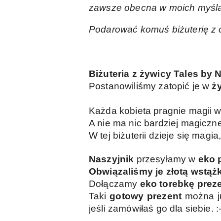
zawsze obecna w moich myśla
Podarować komuś biżuterię z 
Biżuteria z żywicy Tales by 
Postanowiliśmy zatopić je w
ż
Każda kobieta pragnie magii w
A nie ma nic bardziej magiczn
W tej biżuterii dzieje się magi
Naszyjnik
przesyłamy w
eko
Obwiązaliśmy je złotą wstąż
Dołączamy
eko torebkę prez
Taki
gotowy prezent
można ju
jeśli zamówiłaś go dla siebie. :-