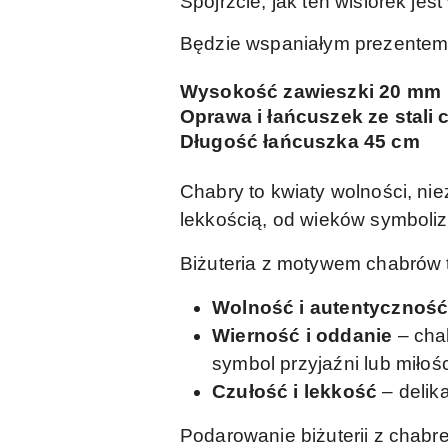
Spójrzcie, jak ten wisiorek jes
Będzie wspaniałym prezentem d
Wysokość zawieszki 20 mm
Oprawa i łańcuszek ze stali 
Długość łańcuszka 45 cm
Chabry to kwiaty wolności, nie
lekkością, od wieków symboli
Biżuteria z motywem chabrów t
Wolność i autentycznoś
Wierność i oddanie
– chab
symbol przyjaźni lub miłośc
Czułość i lekkość
– delik
Podarowanie biżuterii z chabr