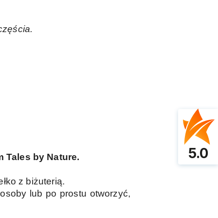
częścia.
5.0
 Tales by Nature.
łko z biżuterią.
soby lub po prostu otworzyć,