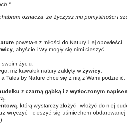
ch.”
chabrem oznacza, że życzysz mu pomyślności i sz
Nature
powstała z miłości do Natury i jej opowieści.
ywicy
, abyście i Wy mogły się nimi cieszyć.
 swoim życiu.
ego, niż kawałek natury zaklęty w
żywicy
.
a, a Tales by Nature chce się z nią z Wami podzielić.
pudełku z czarną gąbką i z wytłoczonym napisem
ką.
entową
, którą wystarczy złożyć i włożyć do niej pude
ż wręczyć i cieszyć się uśmiechem obdarowanej o
)