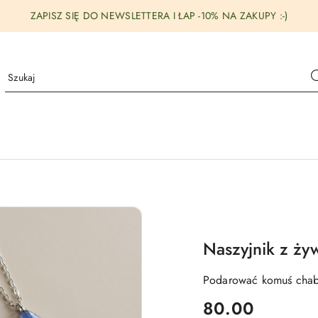
ZAPISZ SIĘ DO NEWSLETTERA I ŁAP -10% NA ZAKUPY :-)
Naszyjnik z ży
Podarować komuś chabry
cena:
80.00