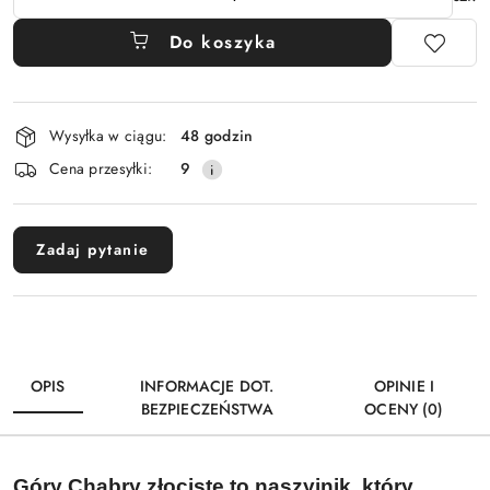
Do koszyka
Dostępność
Wysyłka w ciągu:
48 godzin
i
Cena przesyłki:
9
dostawa
Zadaj pytanie
OPIS
INFORMACJE DOT.
OPINIE I
BEZPIECZEŃSTWA
OCENY (0)
Góry Chabry złociste
to naszyjnik, który