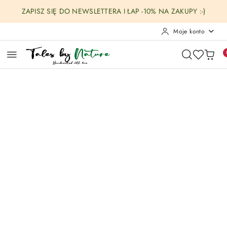
Przejdź do treści głównej
Przejdź do wyszukiwarki
Przejdź do moje konto
Przejdź do menu głównego
Przejdź do opisu produktu
Przejdź do stopki
ZAPISZ SIĘ DO NEWSLETTERA I ŁAP -10% NA ZAKUPY :-)
Moje konto