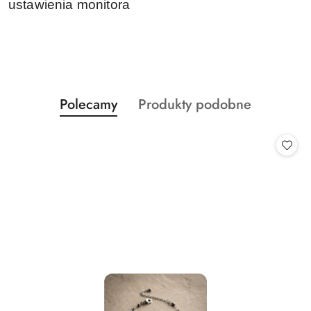
ustawienia monitora
Produkty
Produkty
Polecamy
Produkty podobne
Pomiń karuzelę produktów
o
o
statusie:
statusie: