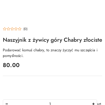
(0)
Naszyjnik z żywicy góry Chabry złociste
Podarować komuś chabry, to znaczy życzyć mu szczęścia i
pomyślności.
cena:
80.00
Ilość
szt.