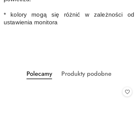
* kolory mogą się różnić w zależności od
ustawienia monitora
Produkty
Produkty
Polecamy
Produkty podobne
Pomiń karuzelę produktów
o
o
statusie:
statusie: