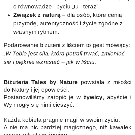
o równowadze i byciu „tu i teraz”.
Związek z naturą
– dla osób, które cenią
przyrodę, autentyczność i życie zgodne z
własnym rytmem.
Podarowanie biżuterii z liściem to gest mówiący:
„W Tobie jest siła, która potrafi trwać, zmieniać
się i pięknie wzrastać – jak w liściu.”
Biżuteria Tales by Nature
powstała z miłości
do Natury i jej opowieści.
Postanowiliśmy zatopić je w
żywicy
, abyście i
Wy mogły się nimi cieszyć.
Każda kobieta pragnie magii w swoim życiu.
A nie ma nic bardziej magicznego, niż kawałek
natury zaklęty w
żywicy
.