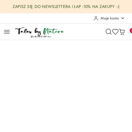
Przejdź do treści głównej
Przejdź do wyszukiwarki
Przejdź do moje konto
Przejdź do menu głównego
Przejdź do opisu produktu
Przejdź do stopki
ZAPISZ SIĘ DO NEWSLETTERA I ŁAP -10% NA ZAKUPY :-)
Moje konto