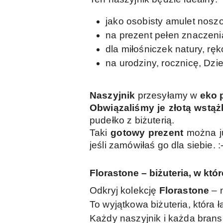
jako osobisty amulet noszo
na prezent pełen znaczeni
dla miłośniczek natury, ręko
na urodziny, rocznicę, Dzie
Naszyjnik
przesyłamy w
eko
Obwiązaliśmy je złotą wstą
pudełko z biżuterią.
Taki
gotowy prezent
można ju
jeśli zamówiłaś go dla siebie. :-
Florastone – biżuteria, w któr
Odkryj kolekcję
Florastone
– n
To wyjątkowa biżuteria, która ł
Każdy naszyjnik i każda brans