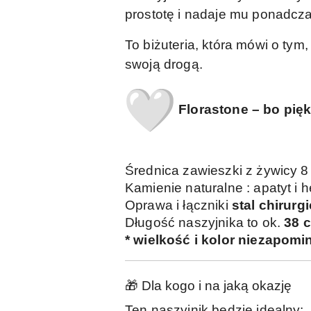
prostotę i nadaje mu ponadcz
To biżuteria, która mówi o tym,
swoją drogą.
Florastone – bo pię
Średnica zawieszki z żywicy 8
Kamienie naturalne : apatyt i 
Oprawa i łączniki
stal chirur
Długość naszyjnika to ok.
38 
* wielkość i kolor niezapom
🎁 Dla kogo i na jaką okazję
Ten naszyjnik będzie idealny: