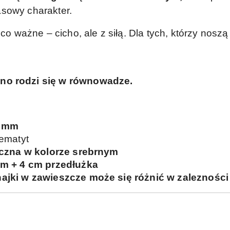
asowy charakter.
 co ważne – cicho, ale z siłą. Dla tych, którzy noszą
kno rodzi się w równowadze.
mm
hematyt
giczna w kolorze srebrnym
cm + 4 cm przedłużka
inajki w zawieszcze może się różnić w zaleznośc