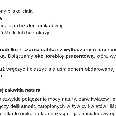
ny blisko ciała
a
dzieła i biżuterii unikatowej
ń Matki lub bez okazji
pudełku z czarną gąbką i z wytłoczonym napisem
żką.
Dołączamy
eko torebkę prezentową
, którą w
ż wręczyć i cieszyć się uśmiechem obdarowanej o
)
ej zakwitła natura
iezwykłe połączenie mocy natury, barw kwiatów i e
ączy delikatność zatopionych w żywicy kwiatów i liśc
oletka to unikalna kompozycja – jak miniaturowy o