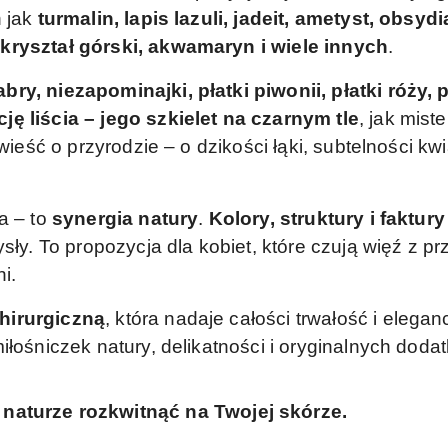
h jak
turmalin, lapis lazuli, jadeit, ametyst, obsydi
kryształ górski, akwamaryn i wiele innych
.
bry, niezapominajki, płatki piwonii, płatki róży, 
ję liścia – jego szkielet na czarnym tle
, jak mist
wieść o przyrodzie – o dzikości łąki, subtelności kwia
a – to
synergia natury
.
Kolory, struktury i faktury
sły. To propozycja dla kobiet, które czują więź z prz
i.
chirurgiczną
, która nadaje całości trwałość i elegan
iłośniczek natury, delikatności i oryginalnych doda
 naturze rozkwitnąć na Twojej skórze.