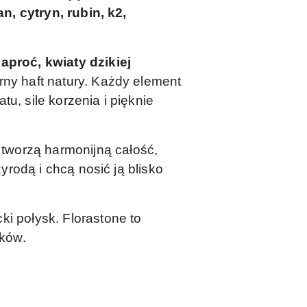
an, cytryn, rubin, k2,
paproć, kwiaty dzikiej
erny haft natury. Każdy element
tu, sile korzenia i pięknie
tworzą harmonijną całość,
yrodą i chcą nosić ją blisko
cki połysk. Florastone to
tków.