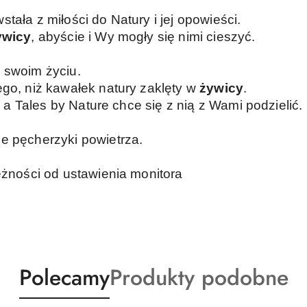
tała z miłości do Natury i jej opowieści.
ywicy
, abyście i Wy mogły się nimi cieszyć.
 swoim życiu.
ego, niż kawałek natury zaklęty w
żywicy
.
a, a Tales by Nature chce się z nią z Wami podzielić.
e pęcherzyki powietrza.
eżności od ustawienia monitora
Produkty
Produkty
Polecamy
Produkty podobne
o
o