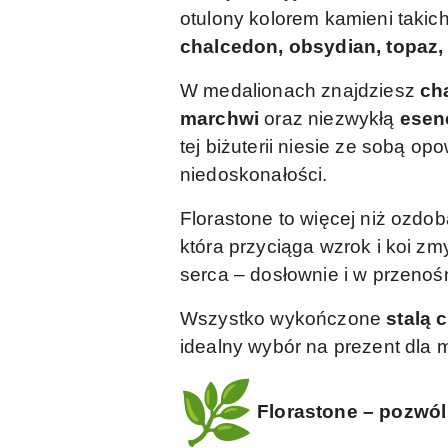
otulony kolorem kamieni takic
chalcedon, obsydian, topaz, 
W medalionach znajdziesz
cha
marchwi
oraz niezwykłą
esenc
tej biżuterii niesie ze sobą opo
niedoskonałości.
Florastone to więcej niż ozdob
która przyciąga wzrok i koi zmy
serca – dosłownie i w przenośn
Wszystko wykończone
stalą 
idealny wybór na prezent dla m
Florastone – pozwól