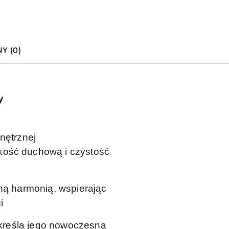
Y (0)
y
nętrznej
skość duchową i czystość
zną harmonią, wspierając
i
kreśla jego nowoczesną