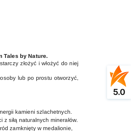
 Tales by Nature.
ystarczy złożyć i włożyć do niej
soby lub po prostu otworzyć,
5.0
nergii kamieni szlachetnych.
i z siłą naturalnych minerałów.
gród zamknięty w medalionie,