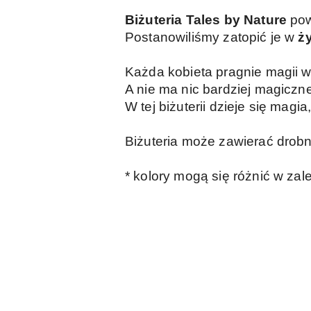
Biżuteria Tales by Nature
pows
Postanowiliśmy zatopić je w
ż
Każda kobieta pragnie magii w
A nie ma nic bardziej magiczn
W tej biżuterii dzieje się magi
Biżuteria może zawierać drobn
* kolory mogą się różnić w zal
Pomiń karuzelę produktów