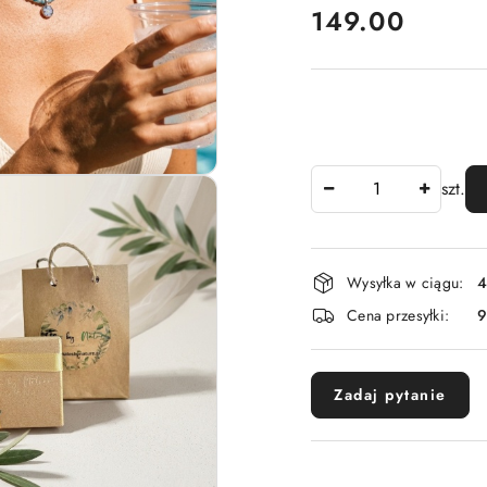
cena:
149.00
Ilość
szt.
Dostępność
Wysyłka w ciągu:
4
i
Cena przesyłki:
dostawa
Zadaj pytanie