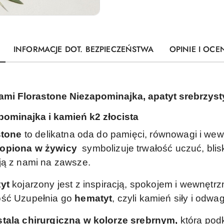
INFORMACJE DOT. BEZPIECZEŃSTWA
OPINIE I OCEN
ami Florastone Niezapominajka, apatyt srebrzyst
pominajka i kamień k2 złocista
stone
to delikatna oda do pamięci, równowagi i wew
topiona w żywicy
symbolizuje trwałość uczuć, bli
ją z nami na zawsze.
tyt
kojarzony jest z inspiracją, spokojem i wewnętr
ość
Uzupełnia go
hematyt
, czyli kamień siły i odwag
stalą chirurgiczną w kolorze srebrnym,
która pod