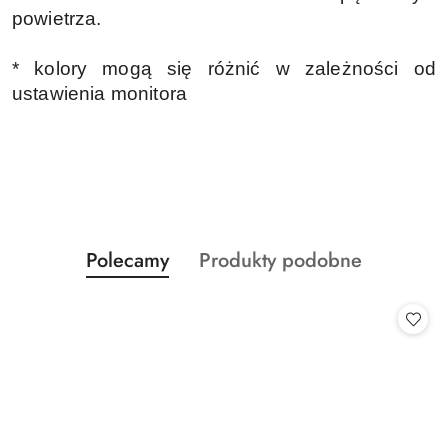
powietrza.
* kolory mogą się różnić w zależności od
ustawienia monitora
Produkty
Produkty
Polecamy
Produkty podobne
Pomiń karuzelę produktów
o
o
statusie:
statusie: