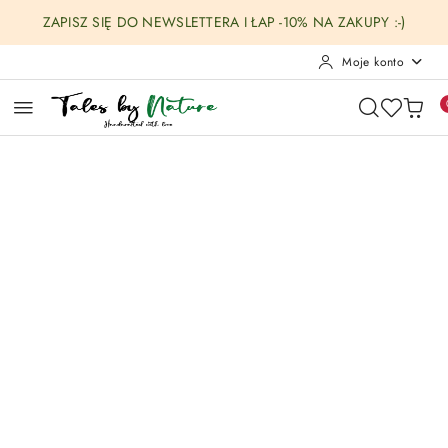
Przejdź do treści głównej
Przejdź do wyszukiwarki
Przejdź do moje konto
Przejdź do menu głównego
Przejdź do opisu produktu
Przejdź do stopki
ZAPISZ SIĘ DO NEWSLETTERA I ŁAP -10% NA ZAKUPY :-)
Moje konto