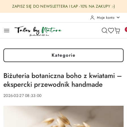
Przejdź do treści głównej
Przejdź do wyszukiwarki
Przejdź do moje konto
Przejdź do menu głównego
Przejdź do stopki
ZAPISZ SIĘ DO NEWSLETTERA I ŁAP -10% NA ZAKUPY :-)
Moje konto
Kategorie
Biżuteria botaniczna boho z kwiatami –
ekspercki przewodnik handmade
2026-02-27 08:33:00