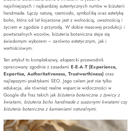
najsilniejszych i najbardziej autentycznych nurtów w biżuterii
handmade. Łączy naturę, rzemiosło, symbolikę oraz estetykę
boho, która od lat kojarzona jest z wolnością, uważnością i
życiem w zgodzie z przyrodą. W dobie masowej produkcji i
powtarzalnych wzorów, biżuteria botaniczna staje się
świadomym wyborem – zarówno estetycznym, jak i
wartościowym.
Ten artykuł to kompleksowy, ekspercki przewodnik
opracowany zgodnie z zasadami
E‑E‑A‑T (Experience,
Expertise, Authoritativeness, Trustworthiness)
oraz
najlepszymi praktykami SEO. Jego celem jest nie tylko
edukacja, ale również realne wsparcie widoczności w
Google dla fraz takich jak
biżuteria botaniczna z żywicy z
kwiatami
,
biżuteria boho handmade z suszonymi kwiatami
czy
biżuteria botaniczna z kamieniami naturalnymi
.