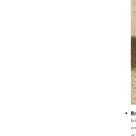
Br
bi
on
uc