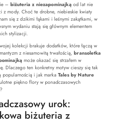
nie –
biżuteria z niezapominajką
od lat nie
i z mody. Choć te drobne, niebieskie kwiaty
nam się z dzikimi łąkami i leśnymi zakątkami, w
snym wydaniu stają się głównym elementem
ich stylizacji.
Twojej kolekcji brakuje dodatków, które łączą w
omantyzm z niesamowitą trwałością,
bransoletka
pominajką
może okazać się strzałem w
kę. Dlaczego ten konkretny motyw cieszy się tak
 popularnością i jak marka
Tales by Nature
ulotne piękno flory w ponadczasowych
?
adczasowy urok:
kowa biżuteria z