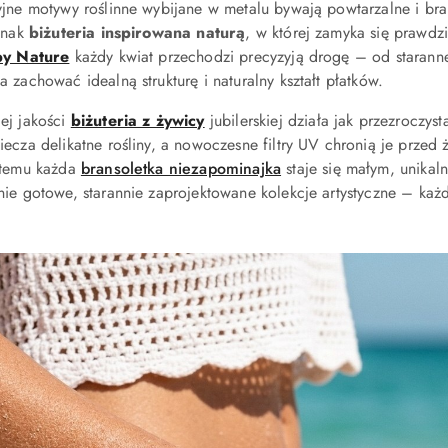
yjne motywy roślinne wybijane w metalu bywają powtarzalne i bra
ednak
biżuteria inspirowana naturą
, w której zamyka się prawdz
by Nature
każdy kwiat przechodzi precyzyją drogę – od staranne
 zachować idealną strukturę i naturalny kształt płatków.
ej jakości
biżuteria z żywicy
jubilerskiej działa jak przezroczyst
iecza delikatne rośliny, a nowoczesne filtry UV chronią je przed
 temu każda
bransoletka niezapominajka
staje się małym, unikal
nie gotowe, starannie zaprojektowane kolekcje artystyczne – każ