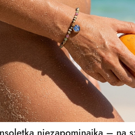
nsoletka niezapominajka – na s