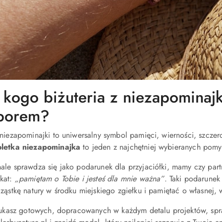
 kogo biżuteria z niezapominaj
borem?
 niezapominajki to uniwersalny symbol pamięci, wierności, szczer
letka niezapominajka
to jeden z najchętniej wybieranych pomys
ale sprawdza się jako podarunek dla przyjaciółki, mamy czy part
kat:
„pamiętam o Tobie i jesteś dla mnie ważna”
. Taki podarunek
cząstkę natury w środku miejskiego zgiełku i pamiętać o własnej,
szukasz gotowych, dopracowanych w każdym detalu projektów, spra