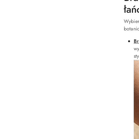
łań
Wybier
botani
Br
wy
st