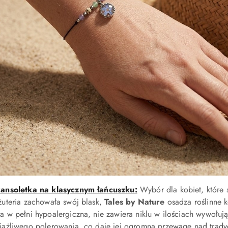
ansoletka na klasycznym łańcuszku:
Wybór dla kobiet, które 
żuteria zachowała swój blask,
Tales by Nature
osadza roślinne k
a w pełni hypoalergiczna, nie zawiera niklu w ilościach wywołuj
iążliwego polerowania, co daje jej ogromną przewagę nad trad