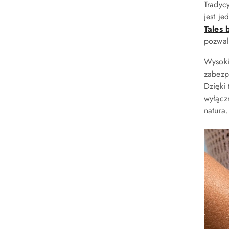
Tradyc
jest j
Tales 
pozwala
Wysoki
zabezp
Dzięki
wyłącz
natura.