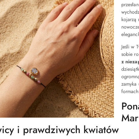
przesła
wychodz
kojarzą 
nowocze
eleganck
Jeśli w 
sobie r
z nieza
dziesiąt
ogromną
zamyka 
formach
Pon
Mar
icy i prawdziwych kwiatów