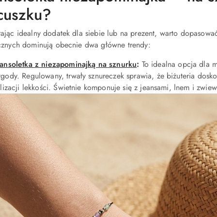
cuszku?
ając idealny dodatek dla siebie lub na prezent, warto dopasowa
cznych dominują obecnie dwa główne trendy:
ansoletka z niezapominajką na sznurku
:
To idealna opcja dla m
gody. Regulowany, trwały sznureczek sprawia, że biżuteria dosk
ylizacji lekkości. Świetnie komponuje się z jeansami, lnem i zwie