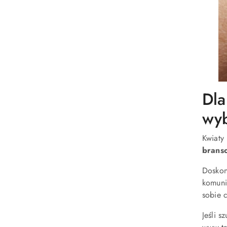
Dla
wy
Kwiaty
branso
Doskon
komuni
sobie 
Jeśli 