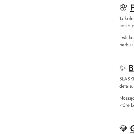
🌸
Ta kol
nosić p
Jeśli 
parku 
✨
B
BLASKI
detale,
Nosząc
które k
💎