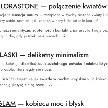
FLORASTONE
— połączenie kwiatów 
ekcja to
esencja natury
— zatopione w żywicy suszone kwiaty i li
rzy sobie kawałek łąki, zapach wiosny i delikatność lata. 🌾
kochasz
romantyzm, subtelność i kontakt z naturą
, to Twoja biż
i tych dni, gdy potrzebujesz oddechu. 🌸
LASKI
— delikatny minimalizm
 to kolekcja dla miłośniczek
subtelnego połysku i minimalisty
 prostota, która nigdy nie nudzi.
 BLASKI czujesz się jak
światło w pochmurny dzień
. To kolekc
ochają klasykę z nutą poezji. 🌙
GLAM
— kobieca moc i błysk