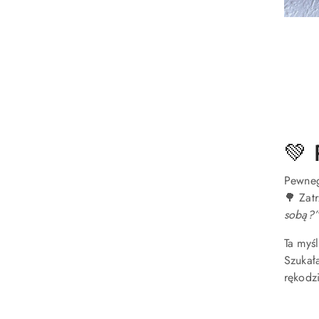
💚 
Pewnego
🌳 Zat
sobą?
Ta myś
Szukał
rękodzi