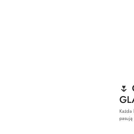
🌷 
GL
Każda 
pasują