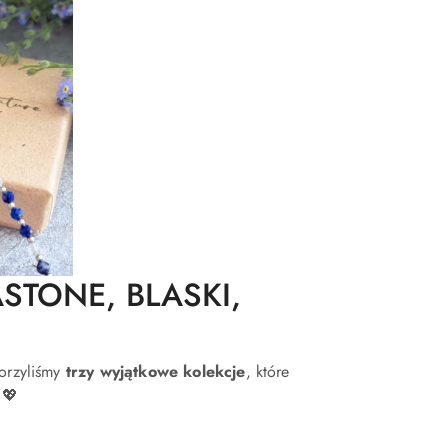
RASTONE, BLASKI,
worzyliśmy
trzy wyjątkowe kolekcje
, które
 💖