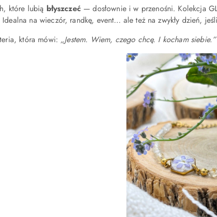
h, które lubią
błyszczeć
— dosłownie i w przenośni. Kolekcja 
. Idealna na wieczór, randkę, event… ale też na zwykły dzień, jeś
teria, która mówi:
„Jestem. Wiem, czego chcę. I kocham siebie.”