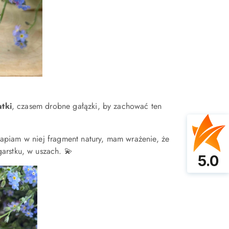
atki
, czasem drobne gałązki, by zachować ten
atapiam w niej fragment natury, mam wrażenie, że
arstku, w uszach. 💫
5.0