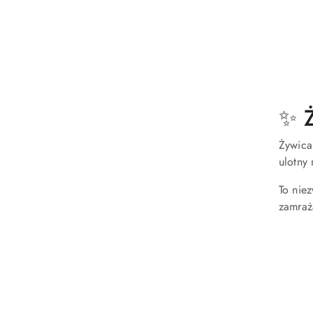
✨ Ż
Żywica
ulotny
To niez
zamraż