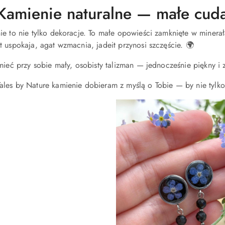
Kamienie naturalne — małe cud
e to nie tylko dekoracje. To małe opowieści zamknięte w minerała
t uspokaja, agat wzmacnia, jadeit przynosi szczęście. 🌍
mieć przy sobie mały, osobisty talizman — jednocześnie piękny i 
ales by Nature kamienie dobieram z myślą o Tobie — by nie tylko 