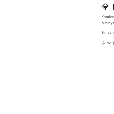
💎 
Kamieni
Ametys
To jak 
🌸 W T