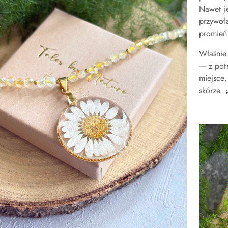
Nawet je
przywoła
promień 
Właśnie
— z pot
miejsce,
skórze.