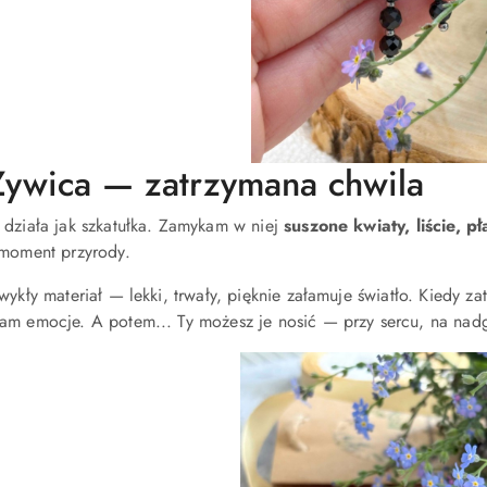
ywica — zatrzymana chwila
 działa jak szkatułka. Zamykam w niej
suszone kwiaty, liście, pł
 moment przyrody.
wykły materiał — lekki, trwały, pięknie załamuje światło. Kiedy z
am emocje. A potem... Ty możesz je nosić — przy sercu, na nadg