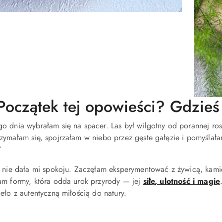
Początek tej opowieści? Gdzieś 
 dnia wybrałam się na spacer. Las był wilgotny od porannej rosy,
rzymałam się, spojrzałam w niebo przez gęste gałęzie i pomyślał
”
l nie dała mi spokoju. Zaczęłam eksperymentować z żywicą, kamie
am formy, która odda urok przyrody — jej
siłę, ulotność i magię
eło z autentyczną miłością do natury.