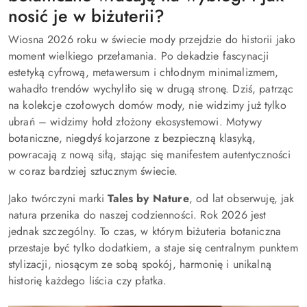
nosić je w biżuterii?
Wiosna 2026 roku w świecie mody przejdzie do historii jako
moment wielkiego przełamania. Po dekadzie fascynacji
estetyką cyfrową, metawersum i chłodnym minimalizmem,
wahadło trendów wychyliło się w drugą stronę. Dziś, patrząc
na kolekcje czołowych domów mody, nie widzimy już tylko
ubrań – widzimy hołd złożony ekosystemowi. Motywy
botaniczne, niegdyś kojarzone z bezpieczną klasyką,
powracają z nową siłą, stając się manifestem autentyczności
w coraz bardziej sztucznym świecie.
Jako twórczyni marki
Tales by Nature
, od lat obserwuję, jak
natura przenika do naszej codzienności. Rok 2026 jest
jednak szczególny. To czas, w którym biżuteria botaniczna
przestaje być tylko dodatkiem, a staje się centralnym punktem
stylizacji, niosącym ze sobą spokój, harmonię i unikalną
historię każdego liścia czy płatka.