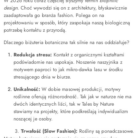
W 2026 roku coraz częściej słyszymy termin
biophilic
design
. Choć wywodzi się on z architektury, błyskawicznie
zaadaptowała go branża fashion. Polega on na
projektowaniu w sposób, który zaspokaja naszą biologiczną
potrzebę kontaktu z przyrodą.
Dlaczego biżuteria botaniczna tak silnie na nas oddziałuje?
Redukcja stresu:
Kontakt z organicznymi kształtami
podświadomie nas uspokaja. Noszenie naszyjnika z
motywem paproci to jak mikro-dawka lasu w środku
stresującego dnia w biurze.
Unikalność:
W dobie masowej produkcji, motywy
roślinne oferują różnorodność. Tak jak w naturze nie ma
dwóch identycznych liści, tak w Tales by Nature
stawiamy na projekty, które podkreślają indywidualizm
noszącej je osoby.
3.
Trwałość (Slow Fashion):
Rośliny są ponadczasowe.