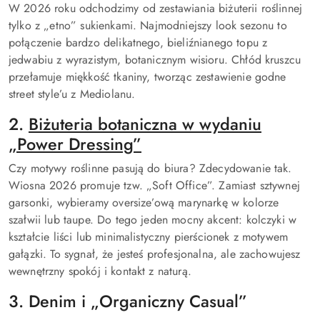
W 2026 roku odchodzimy od zestawiania biżuterii roślinnej
tylko z „etno” sukienkami. Najmodniejszy look sezonu to
połączenie bardzo delikatnego, bieliźnianego topu z
jedwabiu z wyrazistym, botanicznym wisioru. Chłód kruszcu
przełamuje miękkość tkaniny, tworząc zestawienie godne
street style’u z Mediolanu.
2.
Biżuteria botaniczna w wydaniu
„Power Dressing”
Czy motywy roślinne pasują do biura? Zdecydowanie tak.
Wiosna 2026 promuje tzw. „Soft Office”. Zamiast sztywnej
garsonki, wybieramy oversize’ową marynarkę w kolorze
szałwii lub taupe. Do tego jeden mocny akcent: kolczyki w
kształcie liści lub minimalistyczny pierścionek z motywem
gałązki. To sygnał, że jesteś profesjonalna, ale zachowujesz
wewnętrzny spokój i kontakt z naturą.
3. Denim i „Organiczny Casual”