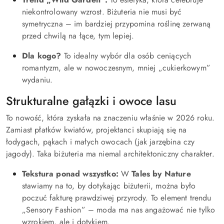
niekontrolowany wzrost. Biżuteria nie musi być
symetryczna – im bardziej przypomina roślinę zerwaną
przed chwilą na łące, tym lepiej.
Dla kogo?
To idealny wybór dla osób ceniących
romantyzm, ale w nowoczesnym, mniej „cukierkowym”
wydaniu.
Strukturalne gałązki i owoce lasu
To nowość, która zyskała na znaczeniu właśnie w 2026 roku.
Zamiast płatków kwiatów, projektanci skupiają się na
łodygach, pąkach i małych owocach (jak jarzębina czy
jagody). Taka biżuteria ma niemal architektoniczny charakter.
Tekstura ponad wszystko:
W
Tales by Nature
stawiamy na to, by dotykając biżuterii, można było
poczuć fakturę prawdziwej przyrody. To element trendu
„Sensory Fashion” – moda ma nas angażować nie tylko
wzrokiem, ale i dotykiem.