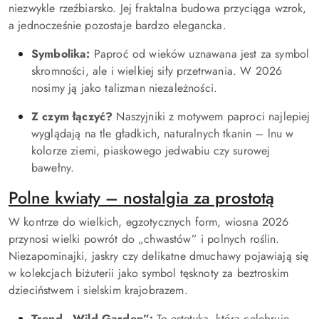
niezwykle rzeźbiarsko. Jej fraktalna budowa przyciąga wzrok,
a jednocześnie pozostaje bardzo elegancka.
Symbolika:
Paproć od wieków uznawana jest za symbol
skromności, ale i wielkiej siły przetrwania. W 2026
nosimy ją jako talizman niezależności.
Z czym łączyć?
Naszyjniki z motywem paproci najlepiej
wyglądają na tle gładkich, naturalnych tkanin – lnu w
kolorze ziemi, piaskowego jedwabiu czy surowej
bawełny.
Polne kwiaty – nostalgia za prostotą
W kontrze do wielkich, egzotycznych form, wiosna 2026
przynosi wielki powrót do „chwastów” i polnych roślin.
Niezapominajki, jaskry czy delikatne dmuchawy pojawiają się
w kolekcjach biżuterii jako symbol tęsknoty za beztroskim
dzieciństwem i sielskim krajobrazem.
Trend „Wild Garden”:
To estetyka, która celebruje