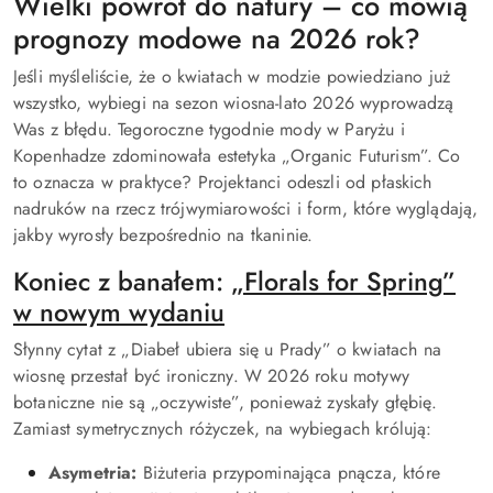
Wielki powrót do natury – co mówią
prognozy modowe na 2026 rok?
Jeśli myśleliście, że o kwiatach w modzie powiedziano już
wszystko, wybiegi na sezon wiosna-lato 2026 wyprowadzą
Was z błędu. Tegoroczne tygodnie mody w Paryżu i
Kopenhadze zdominowała estetyka „Organic Futurism”. Co
to oznacza w praktyce? Projektanci odeszli od płaskich
nadruków na rzecz trójwymiarowości i form, które wyglądają,
jakby wyrosły bezpośrednio na tkaninie.
Koniec z banałem:
„Florals for Spring”
w nowym wydaniu
Słynny cytat z „Diabeł ubiera się u Prady” o kwiatach na
wiosnę przestał być ironiczny. W 2026 roku motywy
botaniczne nie są „oczywiste”, ponieważ zyskały głębię.
Zamiast symetrycznych różyczek, na wybiegach królują:
Asymetria:
Biżuteria przypominająca pnącza, które