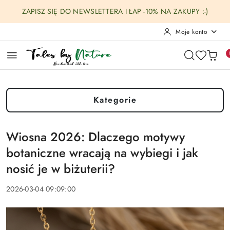
Przejdź do treści głównej
Przejdź do wyszukiwarki
Przejdź do moje konto
Przejdź do menu głównego
Przejdź do stopki
ZAPISZ SIĘ DO NEWSLETTERA I ŁAP -10% NA ZAKUPY :-)
Moje konto
Kategorie
Wiosna 2026: Dlaczego motywy
botaniczne wracają na wybiegi i jak
nosić je w biżuterii?
2026-03-04 09:09:00