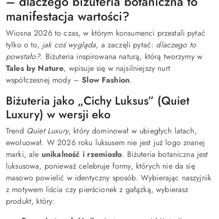
– dlaczego biżuteria botaniczna to
manifestacja wartości?
Wiosna 2026 to czas, w którym konsumenci przestali pytać
tylko o to,
jak coś wygląda
, a zaczęli pytać:
dlaczego to
powstało?
. Biżuteria inspirowana naturą, którą tworzymy w
Tales by Nature
, wpisuje się w najsilniejszy nurt
współczesnej mody –
Slow Fashion
.
Biżuteria jako „Cichy Luksus” (Quiet
Luxury) w wersji eko
Trend
Quiet Luxury
, który dominował w ubiegłych latach,
ewoluował. W 2026 roku luksusem nie jest już logo znanej
marki, ale
unikalność i rzemiosło
. Biżuteria botaniczna jest
luksusowa, ponieważ celebruje formy, których nie da się
masowo powielić w identyczny sposób. Wybierając naszyjnik
z motywem liścia czy pierścionek z gałązką, wybierasz
produkt, który: